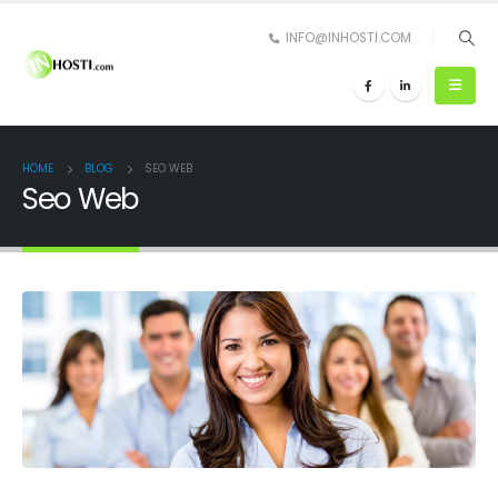
INFO@INHOSTI.COM
HOME
BLOG
SEO WEB
Seo Web