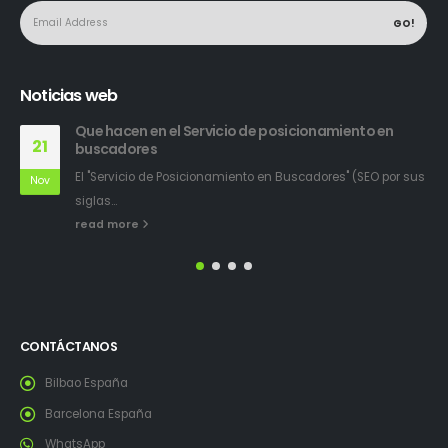
Noticias web
Que hacen en el Servicio de posicionamiento en
21
buscadores
El "Servicio de Posicionamiento en Buscadores" (SEO por sus
Nov
siglas...
read more
CONTÁCTANOS
Bilbao España
Barcelona España
WhatsApp