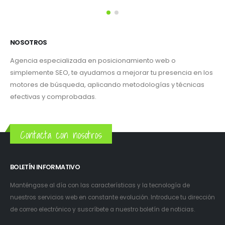
NOSOTROS
Agencia especializada en posicionamiento web o
simplemente SEO, te ayudamos a mejorar tu presencia en los
motores de búsqueda, aplicando metodologías y técnicas
efectivas y comprobadas.
Contacta con nosotros
BOLETÍN INFORMATIVO
Manténgase al día con las características y la tecnología de
nuestros servicios web en constante evolución. Introduce tu dirección
de correo electrónico y suscríbete a nuestro boletín de noticias.